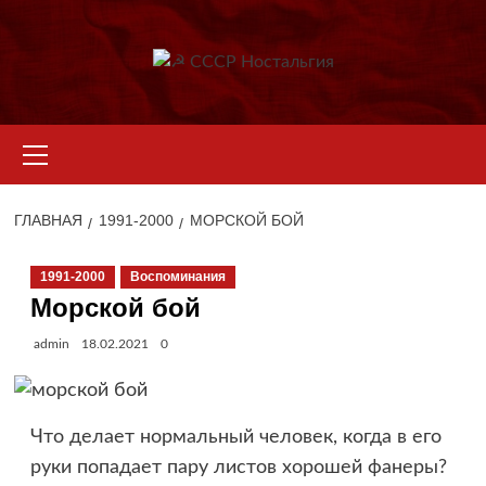
Перейти
к
содержимому
Основное
меню
ГЛАВНАЯ
1991-2000
МОРСКОЙ БОЙ
1991-2000
Воспоминания
Морской бой
admin
18.02.2021
0
Что делает нормальный человек, когда в его
руки попадает пару листов хорошей фанеры?