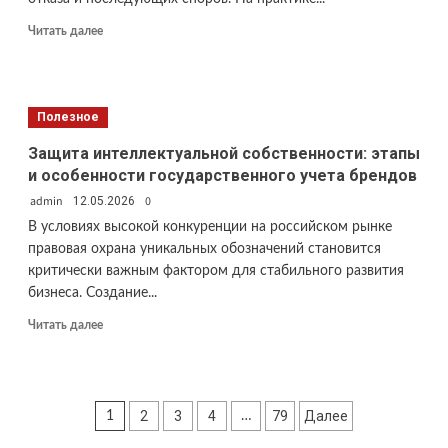
Прочитать
Читать далее
больше
о
Как
проверить
Полезное
уникальность
бренда
Защита интеллектуальной собственности: этапы
перед
и особенности государственного учета брендов
подачей
admin
заявки
0
12.05.2026
на
В условиях высокой конкуренции на российском рынке
регистрацию?
правовая охрана уникальных обозначений становится
критически важным фактором для стабильного развития
бизнеса. Создание...
Прочитать
Читать далее
больше
о
Защита
интеллектуальной
Пагинация
2
3
4
79
Далее
1
…
собственности:
этапы