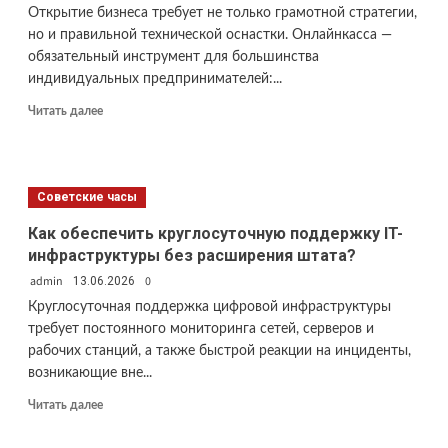
Открытие бизнеса требует не только грамотной стратегии,
но и правильной технической оснастки. Онлайнкасса —
обязательный инструмент для большинства
индивидуальных предпринимателей:...
Прочитать
Читать далее
больше
о
Как
выбрать
Советские часы
онлайнкассу
для
Как обеспечить круглосуточную поддержку IT-
ИП:
инфраструктуры без расширения штата?
практическое
admin
руководство
0
13.06.2026
Круглосуточная поддержка цифровой инфраструктуры
требует постоянного мониторинга сетей, серверов и
рабочих станций, а также быстрой реакции на инциденты,
возникающие вне...
Прочитать
Читать далее
больше
о