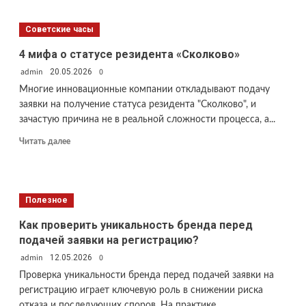
Как
обеспечить
Советские часы
круглосуточную
поддержку
4 мифа о статусе резидента «Сколково»
IT-
admin
0
20.05.2026
инфраструктуры
без
Многие инновационные компании откладывают подачу
расширения
заявки на получение статуса резидента "Сколково", и
штата?
зачастую причина не в реальной сложности процесса, а...
Прочитать
Читать далее
больше
о
4
мифа
Полезное
о
статусе
Как проверить уникальность бренда перед
резидента
подачей заявки на регистрацию?
«Сколково»
admin
0
12.05.2026
Проверка уникальности бренда перед подачей заявки на
регистрацию играет ключевую роль в снижении риска
отказа и последующих споров. На практике...