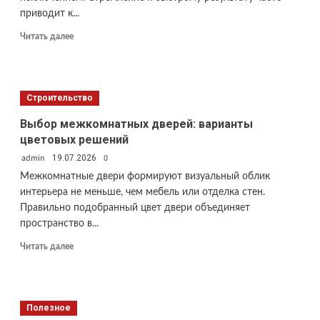
приводит к...
Прочитать
Читать далее
больше
о
Обучение
вокалу:
Строительство
основные
ошибки
Выбор межкомнатных дверей: варианты
в
цветовых решений
начале
admin
пути
0
19.07.2026
Межкомнатные двери формируют визуальный облик
интерьера не меньше, чем мебель или отделка стен.
Правильно подобранный цвет двери объединяет
пространство в...
Прочитать
Читать далее
больше
о
Выбор
межкомнатных
Полезное
дверей: