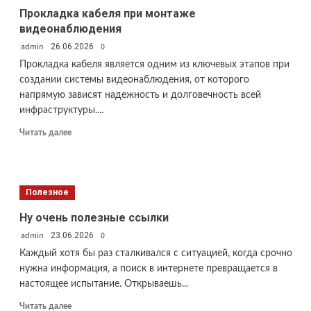
варианты
Прокладка кабеля при монтаже
цветовых
видеонаблюдения
решений
admin
0
26.06.2026
Прокладка кабеля является одним из ключевых этапов при
создании системы видеонаблюдения, от которого
напрямую зависят надежность и долговечность всей
инфраструктуры....
Прочитать
Читать далее
больше
о
Прокладка
кабеля
Полезное
при
монтаже
Ну очень полезные ссылки
видеонаблюдения
admin
0
23.06.2026
Каждый хотя бы раз сталкивался с ситуацией, когда срочно
нужна информация, а поиск в интернете превращается в
настоящее испытание. Открываешь...
Прочитать
Читать далее