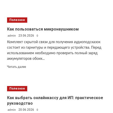
больше
о
Ну
очень
Полезное
полезные
ссылки
Как пользоваться микронаушником
admin
0
23.06.2026
Комплект скрытой связи для получения аудиоподсказок
состоит из гарнитуры и передающего устройства. Перед
использованием необходимо проверить полный заряд
аккумуляторов обоих...
Прочитать
Читать далее
больше
о
Как
пользоваться
Полезное
микронаушником
Как выбрать онлайнкассу для ИП: практическое
руководство
admin
0
20.06.2026