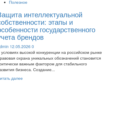
Полезное
Защита интеллектуальной
собственности: этапы и
особенности государственного
учета брендов
dmin
12.05.2026
0
 условиях высокой конкуренции на российском рынке
равовая охрана уникальных обозначений становится
ритически важным фактором для стабильного
азвития бизнеса. Создание...
Прочитать
итать далее
больше
о
Защита
интеллектуальной
собственности:
этапы
и
особенности