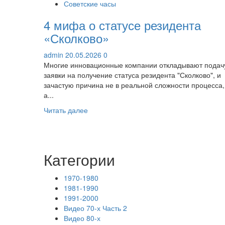
Советские часы
4 мифа о статусе резидента
«Сколково»
admin
20.05.2026
0
Многие инновационные компании откладывают подач
заявки на получение статуса резидента "Сколково", и
зачастую причина не в реальной сложности процесса,
а...
Прочитать
Читать далее
больше
о
4
мифа
Категории
о
статусе
1970-1980
резидента
1981-1990
«Сколково»
1991-2000
Видео 70-х Часть 2
Видео 80-х