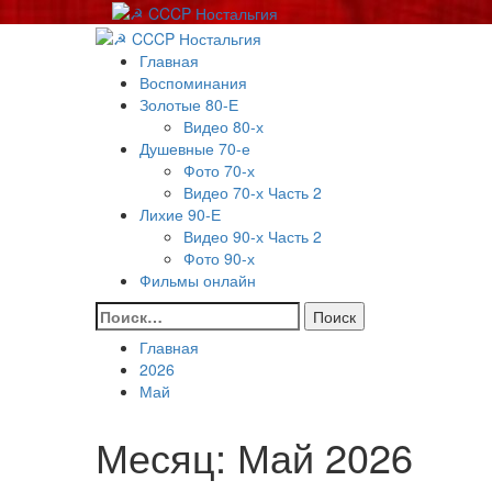
Перейти
к
Основное
содержимому
меню
Главная
Воспоминания
Золотые 80-Е
Видео 80-х
Душевные 70-е
Фото 70-х
Видео 70-х Часть 2
Лихие 90-Е
Видео 90-х Часть 2
Фото 90-х
Фильмы онлайн
Найти:
Главная
2026
Май
Месяц:
Май 2026