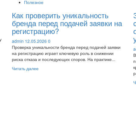
Полезное
Как проверить уникальность
бренда перед подачей заявки на
регистрацию?
у
admin
12.05.2026
0
Проверка уникальности бренда перед подачей заявки
a
на регистрацию играет ключевую роль в снижении
В
риска отказа и последующих споров. На практике...
п
к
Прочитать
Читать далее
р
больше
о
Ч
Как
проверить
уникальность
бренда
перед
подачей
заявки
на
регистрацию?