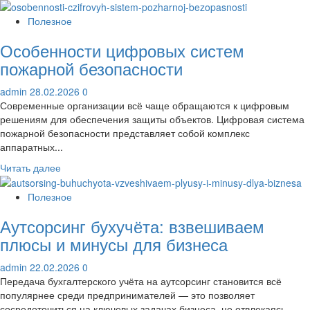
Полезное
Особенности цифровых систем
пожарной безопасности
admin
28.02.2026
0
Современные организации всё чаще обращаются к цифровым
решениям для обеспечения защиты объектов. Цифровая система
пожарной безопасности представляет собой комплекс
аппаратных...
Прочитать
Читать далее
больше
о
Полезное
Особенности
Аутсорсинг бухучёта: взвешиваем
цифровых
систем
плюсы и минусы для бизнеса
пожарной
безопасности
admin
22.02.2026
0
Передача бухгалтерского учёта на аутсорсинг становится всё
популярнее среди предпринимателей — это позволяет
сосредоточиться на ключевых задачах бизнеса, не отвлекаясь...