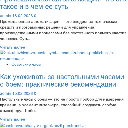
военнослужащих
такое и в чем ее суть
по
контракту:
admin
18.02.2026
0
что
Промышленная автоматизация — это внедрение технических
стоит
средств и программных решений для управления
знать,
производственными процессами без постоянного прямого участия
обращаясь
человека. Суть...
к
Прочитать
Читать далее
юристу
больше
о
Промышленная
Советские часы
автоматизация:
Как ухаживать за настольными часами
что
это
с боем: практические рекомендации
такое
и
admin
15.02.2026
0
в
Настольные часы с боем — это не просто прибор для измерения
чем
времени, а элемент интерьера, способный создавать особую
ее
атмосферу. Чтобы...
суть
Прочитать
Читать далее
больше