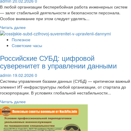
admin
20.02.2026
0
году?
В любой организации бесперебойная работа инженерных систем
— залог стабильной деятельности и безопасности персонала.
Особое внимание при этом следует уделять...
Прочитать
Читать далее
больше
о
Полезное
Регламентные
Советские часы
работы
Российские СУБД: цифровой
по
пожарной
суверенитет в управлении данными
сигнализации:
как
admin
19.02.2026
0
не
Системы управления базами данных (СУБД) — критически важный
пропустить
элемент ИТ-инфраструктуры любой организации, от стартапа до
ни
госкорпорации. В условиях глобальной нестабильности...
одной
Прочитать
Читать далее
проверки
больше
о
Российские
СУБД:
цифровой