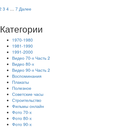
больше
Пагинация
о
2
3
4
…
7
Далее
5
записей
редких
Категории
елочных
игрушек
из
1970-1980
СССР,
1981-1990
которые
1991-2000
стоят
Видео 70-х Часть 2
целое
Видео 80-х
состояние
Видео 90-х Часть 2
Воспоминания
Плакаты
Полезное
Советские часы
Строительство
Фильмы онлайн
Фото 70-х
Фото 80-х
Фото 90-х