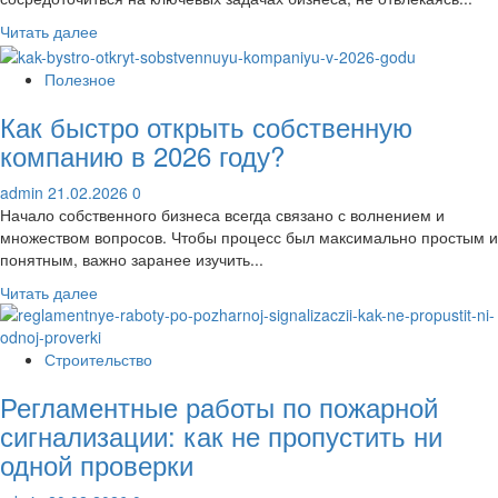
Прочитать
Читать далее
больше
о
Полезное
Аутсорсинг
Как быстро открыть собственную
бухучёта:
взвешиваем
компанию в 2026 году?
плюсы
и
admin
21.02.2026
0
минусы
Начало собственного бизнеса всегда связано с волнением и
для
множеством вопросов. Чтобы процесс был максимально простым и
бизнеса
понятным, важно заранее изучить...
Прочитать
Читать далее
больше
о
Как
Строительство
быстро
Регламентные работы по пожарной
открыть
собственную
сигнализации: как не пропустить ни
компанию
одной проверки
в
2026