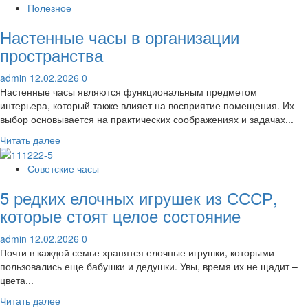
о
Полезное
Как
Настенные часы в организации
ухаживать
за
пространства
настольными
часами
admin
12.02.2026
0
с
Настенные часы являются функциональным предметом
боем:
интерьера, который также влияет на восприятие помещения. Их
практические
выбор основывается на практических соображениях и задачах...
рекомендации
Прочитать
Читать далее
больше
о
Советские часы
Настенные
5 редких елочных игрушек из СССР,
часы
в
которые стоят целое состояние
организации
пространства
admin
12.02.2026
0
Почти в каждой семье хранятся елочные игрушки, которыми
пользовались еще бабушки и дедушки. Увы, время их не щадит –
цвета...
Прочитать
Читать далее