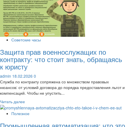
суверенитет
в
управлении
данными
Советские часы
Защита прав военнослужащих по
контракту: что стоит знать, обращаясь
к юристу
admin
18.02.2026
0
Служба по контракту сопряжена со множеством правовых
нюансов: от условий договора до порядка предоставления льгот и
компенсаций. Чтобы не упустить...
Прочитать
Читать далее
больше
о
Полезное
Защита
Промышленная автоматизация: что это
прав