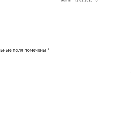
admin
12.02.2026
0
льные поля помечены
*