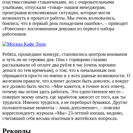
пластмассовыми стаканчиками, но с очаровательными
улыбками, отпускали «товар» нашим менеджерам,
проигрывая всевозможные ситуации, которые могли
возникнуть в процессе работы. Мы очень волновались,
боялись, что в первый день понаделаем ошибок», – приводит
«Ровесник» воспоминания девушки из первого набора
работников.
Ребята, прошедшие конкурс, становились центром внимания
и чуть ли не героями дня. Они с горящими глазами
рассказывали об оплате два рубля в час (очень хорошие
деньги по тем временам), о том, что к начальникам они
обращаются просто по имени и у всех равные возможности. О
железном правиле, что клиент должен быть доволен, а вокруг
все должно быть чисто. «Мне кажется, я точнее всех отвечу,
почему мы хотим здесь работать. Это единственное место –
поверьте моему опыту, где заработок зависит от того, как ты
трудился. Именно трудился, а не перебирал бумажки. Другие
положительные моменты – лишь дополнение», – пояснял
корреспонденту журнала «Мы» 23-летний юноша, видимо,
считавший себя весьма опытным в житейских вопросах.
Рекорды