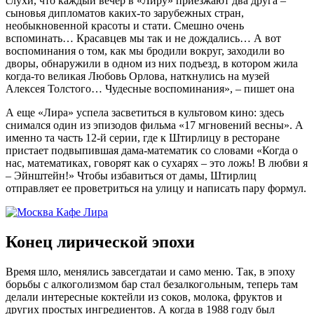
слухи, что каждый вечер в «Лиру» приезжают два друга –
сыновья дипломатов каких-то зарубежных стран,
необыкновенной красоты и стати. Смешно очень
вспоминать… Красавцев мы так и не дождались… А вот
воспоминания о том, как мы бродили вокруг, заходили во
дворы, обнаружили в одном из них подъезд, в котором жила
когда-то великая Любовь Орлова, наткнулись на музей
Алексея Толстого… Чудесные воспоминания», – пишет она
А еще «Лира» успела засветиться в культовом кино: здесь
снимался один из эпизодов фильма «17 мгновений весны». А
именно та часть 12-й серии, где к Штирлицу в ресторане
пристает подвыпившая дама-математик со словами «Когда о
нас, математиках, говорят как о сухарях – это ложь! В любви я
– Эйнштейн!» Чтобы избавиться от дамы, Штирлиц
отправляет ее проветриться на улицу и написать пару формул.
Конец лирической эпохи
Время шло, менялись завсегдатаи и само меню. Так, в эпоху
борьбы с алкоголизмом бар стал безалкогольным, теперь там
делали интересные коктейли из соков, молока, фруктов и
других простых ингредиентов. А когда в 1988 году был