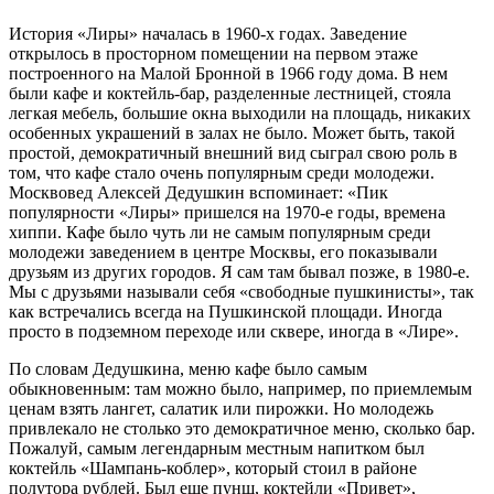
История «Лиры» началась в 1960-х годах. Заведение
открылось в просторном помещении на первом этаже
построенного на Малой Бронной в 1966 году дома. В нем
были кафе и коктейль-бар, разделенные лестницей, стояла
легкая мебель, большие окна выходили на площадь, никаких
особенных украшений в залах не было. Может быть, такой
простой, демократичный внешний вид сыграл свою роль в
том, что кафе стало очень популярным среди молодежи.
Москвовед Алексей Дедушкин вспоминает: «Пик
популярности «Лиры» пришелся на 1970-е годы, времена
хиппи. Кафе было чуть ли не самым популярным среди
молодежи заведением в центре Москвы, его показывали
друзьям из других городов. Я сам там бывал позже, в 1980-е.
Мы с друзьями называли себя «свободные пушкинисты», так
как встречались всегда на Пушкинской площади. Иногда
просто в подземном переходе или сквере, иногда в «Лире».
По словам Дедушкина, меню кафе было самым
обыкновенным: там можно было, например, по приемлемым
ценам взять лангет, салатик или пирожки. Но молодежь
привлекало не столько это демократичное меню, сколько бар.
Пожалуй, самым легендарным местным напитком был
коктейль «Шампань-коблер», который стоил в районе
полутора рублей. Был еще пунш, коктейли «Привет»,