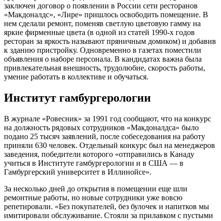
заключен договор о появлении в России сети ресторанов
«Макдоналдс», «Лире» пришлось освободить помещение. В
нем сделали ремонт, поменяв светлую цветовую гамму на
яркие фирменные цвета (в одной из статей 1990-х годов
ресторан за яркость называют пряничным домиком) и добавив
к зданию пристройку. Одновременно в газетах поместили
объявления о наборе персонала. В кандидатах важна была
привлекательная внешность, трудолюбие, скорость работы,
умение работать в коллективе и обучаться.
Институт гамбургерологии
В журнале «Ровесник» за 1991 год сообщают, что на конкурс
на должность рядовых сотрудников «Макдоналдса» было
подано 25 тысяч заявлений, после собеседования на работу
приняли 630 человек. Отдельный конкурс был на менеджеров
заведения, победители которого «отправились в Канаду
учиться в Институте гамбургерологии и в США — в
Гамбургерский университет в Иллинойсе».
За несколько дней до открытия в помещении еще шли
ремонтные работы, но новые сотрудники уже вовсю
репетировали. «Без покупателей, без булочек и напитков мы
имитировали обслуживание. Стояли за прилавком с пустыми