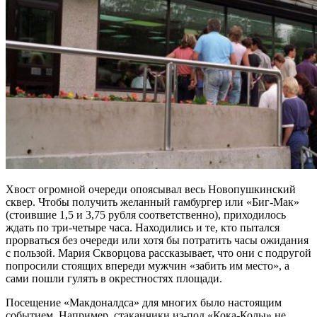
Хвост огромной очереди опоясывал весь Новопушкинский
сквер. Чтобы получить желанный гамбургер или «Биг-Мак»
(стоившие 1,5 и 3,75 рубля соответственно), приходилось
ждать по три-четыре часа. Находились и те, кто пытался
прорваться без очереди или хотя бы потратить часы ожидания
с пользой. Мария Скворцова рассказывает, что они с подругой
попросили стоящих впереди мужчин «забить им место», а
сами пошли гулять в окрестностях площади.
Посещение «Макдоналдса» для многих было настоящим
событием. Например, стаканчики из-под «Кока-Колы» не