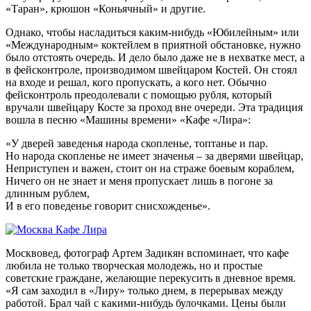
«Таран», крюшон «Коньячный» и другие.
Однако, чтобы насладиться каким-нибудь «Юбилейным» или
«Международным» коктейлем в приятной обстановке, нужно
было отстоять очередь. И дело было даже не в нехватке мест, а
в фейсконтроле, производимом швейцаром Костей. Он стоял
на входе и решал, кого пропускать, а кого нет. Обычно
фейсконтроль преодолевали с помощью рубля, который
вручали швейцару Косте за проход вне очереди. Эта традиция
вошла в песню «Машины времени» «Кафе «Лира»:
«У дверей заведенья народа скопленье, топтанье и пар.
Но народа скопленье не имеет значенья – за дверями швейцар,
Неприступен и важен, стоит он на страже боевым кораблем,
Ничего он не знает и меня пропускает лишь в погоне за
длинным рублем,
И в его поведенье говорит снисхожденье».
Москвовед, фотограф Артем Задикян вспоминает, что кафе
любила не только творческая молодежь, но и простые
советские граждане, желающие перекусить в дневное время.
«Я сам заходил в «Лиру» только днем, в перерывах между
работой. Брал чай с какими-нибудь булочками. Цены были