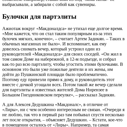
выбрасывали, а забирали с собой как сувениры.
Булочки для партэлиты
Ажиотаж вокруг «Макдоналдса» не утихал еще долгое время.
«Мне кажется, что он стал таким популярным из-за этих
булочек мягких, конечно», – считает Артем Задикян. – Таких в
обычных магазинах не было». И вспоминает, как ему
довелось снимать вечер, который устроил один из
руководителей «Макдоналдса» для своих соседей. «Он жил в
том самом Доме на набережной, в 12-м подъезде, и собрал
как-то раз всю партэлиту, чтобы угостить этими булочками. В
основном это были уже пожилые деятели и их жены, им
дойти до Пушкинской площади было проблематично.
Поэтому еду привезли прямо к дому, и руководитель этот
вместе с дочкой угощали всех. Потом такой же вечер сделали
для партэлиты и известных жителей Дома Нирензее в
Большом Гнездниковском переулке», – рассказал Задикян.
А для Алексея Дедушкина «Макдоналс», в отличие от
«Лиры», ни с чем особенно интересным не связан. «Очереди я
не люблю, так что в первый раз там побывал спустя несколько
лет после открытия, – объясняет Дедушкин. – Кстати, кое-что
в помещении осталось от «Лиры». Например, та самая