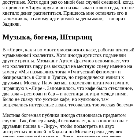
доступные. Хотя один раз со мной был случай смешной, когда
я привел в «Лиру» друга и он назаказывал столько еды, что не
хватило денег расплатиться. Пришлось мне оставлять его в
заложниках, а самому идти домой за деньгами», – говорит
Задикян.
Музыка, богема, Штирлиц
В «Лире», как и во многих московских кафе, работал штатный
музыкальный коллектив. Хотя иногда артистов подменяли
другие группы. Музыкант Артем Драгунов вспоминает, что
его коллектив пару раз выходил на местную сцену именно на
замену. «Мы назывались тогда «Тунгусский феномен» и
базировались в Сочи и Туапсе, но периодически ездили к
друзьям в Москву. Пару раз мы подменяли штатную группу,
игравшую в «Лире». Запомнилось, что кафе было стеклянное,
два зала – ресторан и бар – и лестница внутри между ними.
Было не скажу что уютное кафе, но культовое, там
встречались интересные люди, тусовалась творческая богема».
Местная богемная публика иногда становилась предметом
слухов. Так, блогер anastgal вспоминает, как в юности она с
друзьями пошла в «Лиру», чтобы посмотреть на двух
интересных юношей. «Ходили по Москве среди девушек