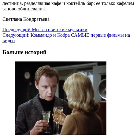
лестница, разделявшая кафе и коктейль-бар: ее только кафелем
заново облицевали».
Светлана Кондратьева
Навигация
Предыдущий
Мы за советские мультики
Следующий:
Коммандо и Кобра САМЫЕ первые фильмы на
записи
видео
Больше историй