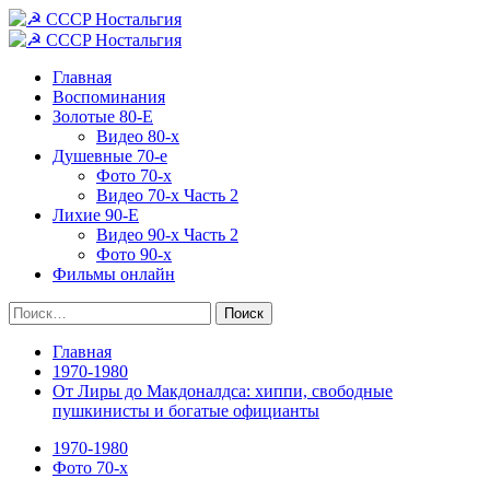
Перейти
к
Основное
содержимому
меню
Главная
Воспоминания
Золотые 80-Е
Видео 80-х
Душевные 70-е
Фото 70-х
Видео 70-х Часть 2
Лихие 90-Е
Видео 90-х Часть 2
Фото 90-х
Фильмы онлайн
Найти:
Главная
1970-1980
От Лиры до Макдоналдса: хиппи, свободные
пушкинисты и богатые официанты
1970-1980
Фото 70-х