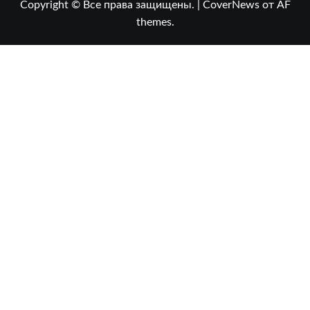
Copyright © Все права защищены.
|
CoverNews
от AF
themes.