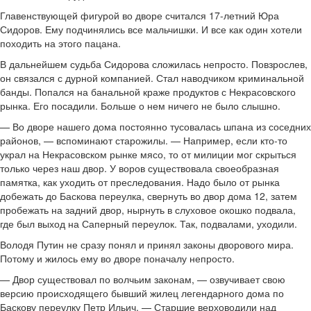
Главенствующей фигурой во дворе считался 17-летний Юра
Сидоров. Ему подчинялись все мальчишки. И все как один хотели
походить на этого пацана.
В дальнейшем судьба Сидорова сложилась непросто. Повзрослев,
он связался с дурной компанией. Стал наводчиком криминальной
банды. Попался на банальной краже продуктов с Некрасовского
рынка. Его посадили. Больше о нем ничего не было слышно.
— Во дворе нашего дома постоянно тусовалась шпана из соседних
районов, — вспоминают старожилы. — Например, если кто-то
украл на Некрасовском рынке мясо, то от милиции мог скрыться
только через наш двор. У воров существовала своеобразная
памятка, как уходить от преследования. Надо было от рынка
добежать до Баскова переулка, свернуть во двор дома 12, затем
пробежать на задний двор, нырнуть в слуховое окошко подвала,
где был выход на Саперный переулок. Так, подвалами, уходили.
Володя Путин не сразу понял и принял законы дворового мира.
Потому и жилось ему во дворе поначалу непросто.
— Двор существовал по волчьим законам, — озвучивает свою
версию происходящего бывший жилец легендарного дома по
Баскову переулку Петр Ильич. — Старшие верховодили над