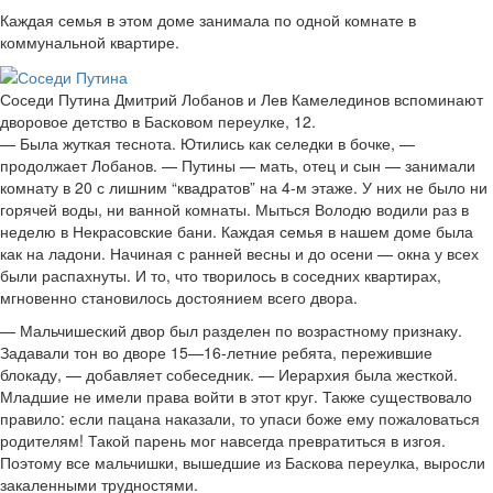
Каждая семья в этом доме занимала по одной комнате в
коммунальной квартире.
Соседи Путина Дмитрий Лобанов и Лев Камелединов вспоминают
дворовое детство в Басковом переулке, 12.
— Была жуткая теснота. Ютились как селедки в бочке, —
продолжает Лобанов. — Путины — мать, отец и сын — занимали
комнату в 20 с лишним “квадратов” на 4-м этаже. У них не было ни
горячей воды, ни ванной комнаты. Мыться Володю водили раз в
неделю в Некрасовские бани. Каждая семья в нашем доме была
как на ладони. Начиная с ранней весны и до осени — окна у всех
были распахнуты. И то, что творилось в соседних квартирах,
мгновенно становилось достоянием всего двора.
— Мальчишеский двор был разделен по возрастному признаку.
Задавали тон во дворе 15—16-летние ребята, пережившие
блокаду, — добавляет собеседник. — Иерархия была жесткой.
Младшие не имели права войти в этот круг. Также существовало
правило: если пацана наказали, то упаси боже ему пожаловаться
родителям! Такой парень мог навсегда превратиться в изгоя.
Поэтому все мальчишки, вышедшие из Баскова переулка, выросли
закаленными трудностями.