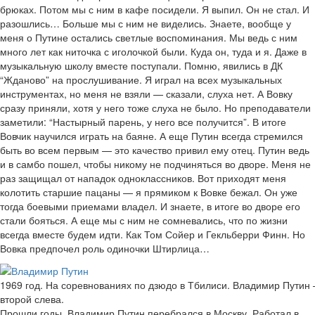
брюках. Потом мы с ним в кафе посидели. Я выпил. Он не стал. И
разошлись… Больше мы с ним не виделись. Знаете, вообще у
меня о Путине остались светлые воспоминания. Мы ведь с ним
много лет как ниточка с иголочкой были. Куда он, туда и я. Даже в
музыкальную школу вместе поступали. Помню, явились в ДК
“Жданово” на прослушивание. Я играл на всех музыкальных
инструментах, но меня не взяли — сказали, слуха нет. А Вовку
сразу приняли, хотя у него тоже слуха не было. Но преподаватели
заметили: “Настырный парень, у него все получится”. В итоге
Вовчик научился играть на баяне. А еще Путин всегда стремился
быть во всем первым — это качество привил ему отец. Путин ведь
и в самбо пошел, чтобы никому не подчиняться во дворе. Меня не
раз защищал от нападок одноклассников. Вот приходят меня
колотить старшие пацаны — я прямиком к Вовке бежал. Он уже
тогда боевыми приемами владел. И знаете, в итоге во дворе его
стали бояться. А еще мы с ним не сомневались, что по жизни
всегда вместе будем идти. Как Том Сойер и Гекльберри Финн. Но
Вовка предпочел роль одиночки Штирлица…
1969 год. На соревнованиях по дзюдо в Тбилиси. Владимир Путин
второй слева.
Прошли годы. Владимир Путин перебрался в Москву. Работал в