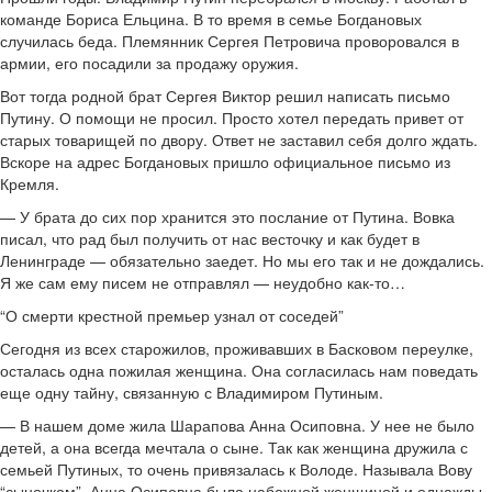
команде Бориса Ельцина. В то время в семье Богдановых
случилась беда. Племянник Сергея Петровича проворовался в
армии, его посадили за продажу оружия.
Вот тогда родной брат Сергея Виктор решил написать письмо
Путину. О помощи не просил. Просто хотел передать привет от
старых товарищей по двору. Ответ не заставил себя долго ждать.
Вскоре на адрес Богдановых пришло официальное письмо из
Кремля.
— У брата до сих пор хранится это послание от Путина. Вовка
писал, что рад был получить от нас весточку и как будет в
Ленинграде — обязательно заедет. Но мы его так и не дождались.
Я же сам ему писем не отправлял — неудобно как-то…
“О смерти крестной премьер узнал от соседей”
Сегодня из всех старожилов, проживавших в Басковом переулке,
осталась одна пожилая женщина. Она согласилась нам поведать
еще одну тайну, связанную с Владимиром Путиным.
— В нашем доме жила Шарапова Анна Осиповна. У нее не было
детей, а она всегда мечтала о сыне. Так как женщина дружила с
семьей Путиных, то очень привязалась к Володе. Называла Вову
“сыночком”. Анна Осиповна была набожной женщиной и однажды