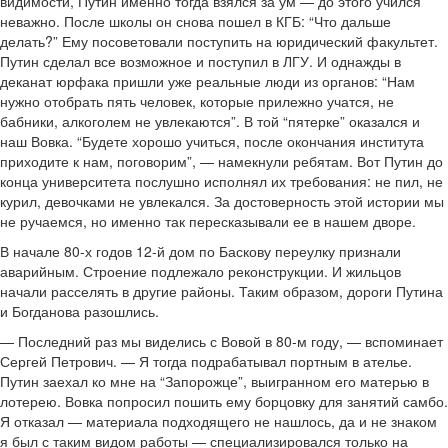
видимости, Путин именно тогда взялся за ум — до этого учился
неважно. После школы он снова пошел в КГБ: “Что дальше
делать?” Ему посоветовали поступить на юридический факультет.
Путин сделал все возможное и поступил в ЛГУ. И однажды в
деканат юрфака пришли уже реальные люди из органов: “Нам
нужно отобрать пять человек, которые прилежно учатся, не
бабники, алкоголем не увлекаются”. В той “пятерке” оказался и
наш Вовка. “Будете хорошо учиться, после окончания института
приходите к нам, поговорим”, — намекнули ребятам. Вот Путин до
конца университета послушно исполнял их требования: не пил, не
курил, девочками не увлекался. За достоверность этой истории мы
не ручаемся, но именно так пересказывали ее в нашем дворе.
В начале 80-х годов 12-й дом по Баскову переулку признали
аварийным. Строение подлежало реконструкции. И жильцов
начали расселять в другие районы. Таким образом, дороги Путина
и Богданова разошлись.
— Последний раз мы виделись с Вовой в 80-м году, — вспоминает
Сергей Петрович. — Я тогда подрабатывал портным в ателье.
Путин заехал ко мне на “Запорожце”, выигранном его матерью в
лотерею. Вовка попросил пошить ему борцовку для занятий самбо.
Я отказал — материала подходящего не нашлось, да и не знаком
я был с таким видом работы — специализировался только на