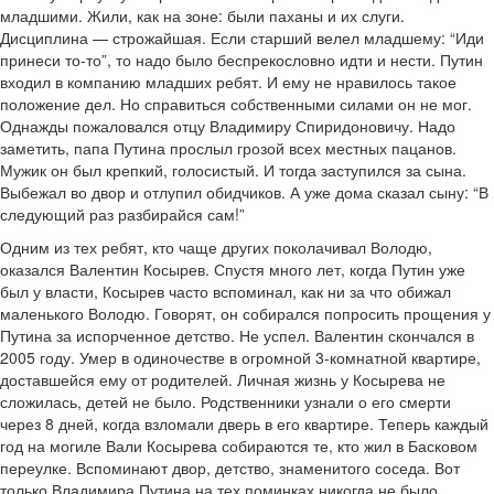
младшими. Жили, как на зоне: были паханы и их слуги.
Дисциплина — строжайшая. Если старший велел младшему: “Иди
принеси то-то”, то надо было беспрекословно идти и нести. Путин
входил в компанию младших ребят. И ему не нравилось такое
положение дел. Но справиться собственными силами он не мог.
Однажды пожаловался отцу Владимиру Спиридоновичу. Надо
заметить, папа Путина прослыл грозой всех местных пацанов.
Мужик он был крепкий, голосистый. И тогда заступился за сына.
Выбежал во двор и отлупил обидчиков. А уже дома сказал сыну: “В
следующий раз разбирайся сам!”
Одним из тех ребят, кто чаще других поколачивал Володю,
оказался Валентин Косырев. Спустя много лет, когда Путин уже
был у власти, Косырев часто вспоминал, как ни за что обижал
маленького Володю. Говорят, он собирался попросить прощения у
Путина за испорченное детство. Не успел. Валентин скончался в
2005 году. Умер в одиночестве в огромной 3-комнатной квартире,
доставшейся ему от родителей. Личная жизнь у Косырева не
сложилась, детей не было. Родственники узнали о его смерти
через 8 дней, когда взломали дверь в его квартире. Теперь каждый
год на могиле Вали Косырева собираются те, кто жил в Басковом
переулке. Вспоминают двор, детство, знаменитого соседа. Вот
только Владимира Путина на тех поминках никогда не было.