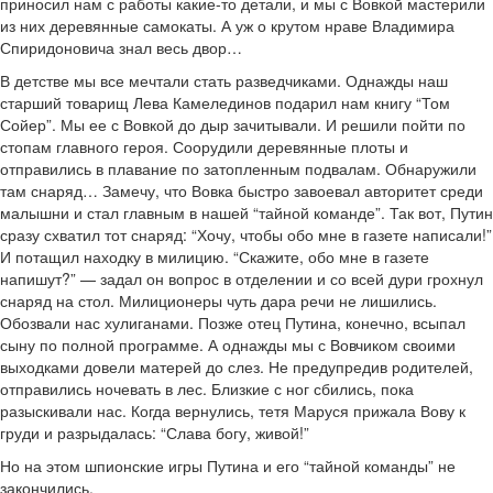
приносил нам с работы какие-то детали, и мы с Вовкой мастерили
из них деревянные самокаты. А уж о крутом нраве Владимира
Спиридоновича знал весь двор…
В детстве мы все мечтали стать разведчиками. Однажды наш
старший товарищ Лева Камелединов подарил нам книгу “Том
Сойер”. Мы ее с Вовкой до дыр зачитывали. И решили пойти по
стопам главного героя. Соорудили деревянные плоты и
отправились в плавание по затопленным подвалам. Обнаружили
там снаряд… Замечу, что Вовка быстро завоевал авторитет среди
малышни и стал главным в нашей “тайной команде”. Так вот, Путин
сразу схватил тот снаряд: “Хочу, чтобы обо мне в газете написали!”
И потащил находку в милицию. “Скажите, обо мне в газете
напишут?” — задал он вопрос в отделении и со всей дури грохнул
снаряд на стол. Милиционеры чуть дара речи не лишились.
Обозвали нас хулиганами. Позже отец Путина, конечно, всыпал
сыну по полной программе. А однажды мы с Вовчиком своими
выходками довели матерей до слез. Не предупредив родителей,
отправились ночевать в лес. Близкие с ног сбились, пока
разыскивали нас. Когда вернулись, тетя Маруся прижала Вову к
груди и разрыдалась: “Слава богу, живой!”
Но на этом шпионские игры Путина и его “тайной команды” не
закончились.