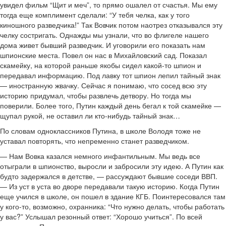
увидел фильм “Щит и меч”, то прямо ошалел от счастья. Мы ему
тогда еще комплимент сделали: “У тебя челка, как у того
киношного разведчика!” Так Вовчик потом наотрез отказывался эту
челку состригать. Однажды мы узнали, что во флигеле нашего
дома живет бывший разведчик. И уговорили его показать нам
шпионские места. Повел он нас в Михайловский сад. Показал
скамейку, на которой раньше якобы сидел какой-то шпион и
передавал информацию. Под лавку тот шпион лепил тайный знак
— иностранную жвачку. Сейчас я понимаю, что сосед всю эту
историю придумал, чтобы развлечь детвору. Но тогда мы
поверили. Более того, Путин каждый день бегал к той скамейке —
щупал рукой, не оставил ли кто-нибудь тайный знак…
По словам одноклассников Путина, в школе Володя тоже не
уставал повторять, что непременно станет разведчиком.
— Нам Вовка казался немного инфантильным. Мы ведь все
отыграли в шпионство, выросли и забросили эту идею. А Путин как
будто задержался в детстве, — рассуждают бывшие соседи ВВП.
— Из уст в уста во дворе передавали такую историю. Когда Путин
еще учился в школе, он пошел в здание КГБ. Поинтересовался там
у кого-то, возможно, охранника: “Что нужно делать, чтобы работать
у вас?” Услышал резонный ответ: “Хорошо учиться”. По всей