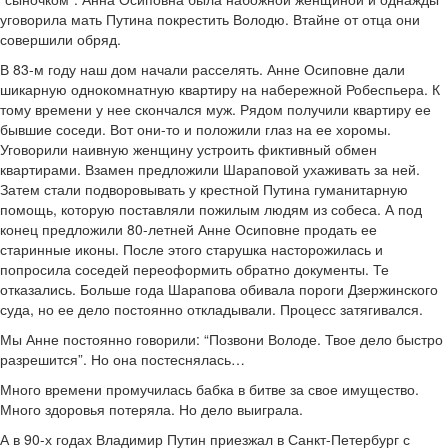
уговорила мать Путина покрестить Володю. Втайне от отца они
совершили обряд.
В 83-м году наш дом начали расселять. Анне Осиповне дали
шикарную однокомнатную квартиру на набережной Робеспьера. К
тому времени у нее скончался муж. Рядом получили квартиру ее
бывшие соседи. Вот они-то и положили глаз на ее хоромы.
Уговорили наивную женщину устроить фиктивный обмен
квартирами. Взамен предложили Шараповой ухаживать за ней.
Затем стали подворовывать у крестной Путина гуманитарную
помощь, которую поставляли пожилым людям из собеса. А под
конец предложили 80-летней Анне Осиповне продать ее
старинные иконы. После этого старушка насторожилась и
попросила соседей переоформить обратно документы. Те
отказались. Больше года Шарапова обивала пороги Дзержинского
суда, но ее дело постоянно откладывали. Процесс затягивался.
Мы Анне постоянно говорили: “Позвони Володе. Твое дело быстро
разрешится”. Но она постеснялась…
Много времени промучилась бабка в битве за свое имущество.
Много здоровья потеряла. Но дело выиграла.
А в 90-х годах Владимир Путин приезжал в Санкт-Петербург с