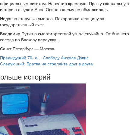
официальным визитом. Навестил крестную. Про ту скандальную
историю с судом Анна Осиповна ему не обмолвилась.
Недавно старушка умерла. Похоронили женщину за
государственный счет.
Владимир Путин о смерти крестной узнал случайно. От бывшего
соседа по Баскову переулку…
Санкт Петербург — Москва
Навигация
Предыдущий
70- е… Свободу Анжеле Дэвис
Следующий:
Братва не стреляйте друг в друга
записи
ольше историй