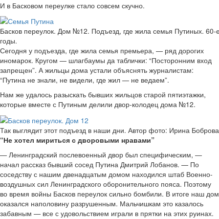
И в Басковом переулке стало совсем скучно.
Басков переулок. Дом №12. Подъезд, где жила семья Путиных. 60-
годы.
Сегодня у подъезда, где жила семья премьера, — ряд дорогих
иномарок. Кругом — шлагбаумы да таблички: “Посторонним вход
запрещен”. А жильцы дома устали объяснять журналистам:
“Путина не знали, не видели, где жил — не ведаем”.
Нам же удалось разыскать бывших жильцов старой пятиэтажки,
которые вместе с Путиным делили двор-колодец дома №12.
Так выглядит этот подъезд в наши дни. Автор фото: Ирина Боброва
“Не хотел мириться с дворовыми нравами”
— Ленинградский послевоенный двор был специфическим, —
начал рассказ бывший сосед Путина Дмитрий Лобанов. — По
соседству с нашим двенадцатым домом находился штаб Военно-
воздушных сил Ленинградского оборонительного пояса. Поэтому
во время войны Басков переулок сильно бомбили. В итоге наш дом
оказался наполовину разрушенным. Мальчишкам это казалось
забавным — все с удовольствием играли в прятки на этих руинах.