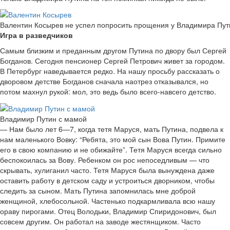
Валентин Косырев не успел попросить прощения у Владимира Пут
Игра в разведчиков
Самым близким и преданным другом Путина по двору был Сергей
Богданов. Сегодня пенсионер Сергей Петрович живет за городом.
В Петербург наведывается редко. На нашу просьбу рассказать о
дворовом детстве Богданов сначала наотрез отказывался, но
потом махнул рукой: мол, это ведь было всего-навсего детство.
Владимир Путин с мамой
— Нам было лет 6—7, когда тетя Маруся, мать Путина, подвела к
нам маленького Вовку: “Ребята, это мой сын Вова Путин. Примите
его в свою компанию и не обижайте”. Тетя Маруся всегда сильно
беспокоилась за Вову. Ребенком он рос непоседливым — что
скрывать, хулиганил часто. Тетя Маруся была вынуждена даже
оставить работу в детском саду и устроиться дворником, чтобы
следить за сыном. Мать Путина запомнилась мне доброй
женщиной, хлебосольной. Частенько подкармливала всю нашу
ораву пирогами. Отец Володьки, Владимир Спиридонович, был
совсем другим. Он работал на заводе жестянщиком. Часто