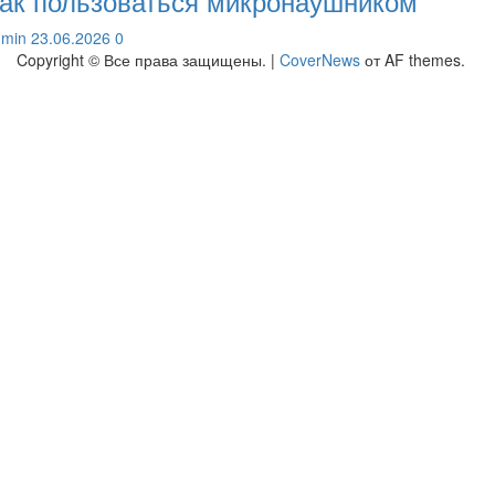
ак пользоваться микронаушником
dmin
23.06.2026
0
Copyright © Все права защищены.
|
CoverNews
от AF themes.