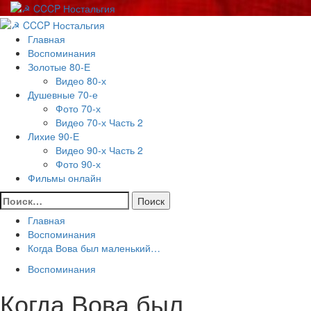
Перейти
к
Основное
содержимому
меню
Главная
Воспоминания
Золотые 80-Е
Видео 80-х
Душевные 70-е
Фото 70-х
Видео 70-х Часть 2
Лихие 90-Е
Видео 90-х Часть 2
Фото 90-х
Фильмы онлайн
Найти:
Главная
Воспоминания
Когда Вова был маленький…
Воспоминания
Когда Вова был