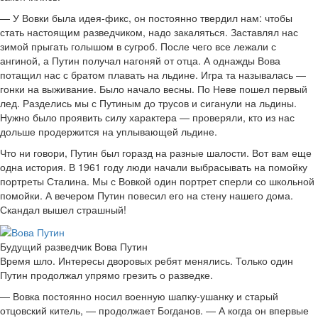
— У Вовки была идея-фикс, он постоянно твердил нам: чтобы
стать настоящим разведчиком, надо закаляться. Заставлял нас
зимой прыгать голышом в сугроб. После чего все лежали с
ангиной, а Путин получал нагоняй от отца. А однажды Вова
потащил нас с братом плавать на льдине. Игра та называлась —
гонки на выживание. Было начало весны. По Неве пошел первый
лед. Разделись мы с Путиным до трусов и сиганули на льдины.
Нужно было проявить силу характера — проверяли, кто из нас
дольше продержится на уплывающей льдине.
Что ни говори, Путин был горазд на разные шалости. Вот вам еще
одна история. В 1961 году люди начали выбрасывать на помойку
портреты Сталина. Мы с Вовкой один портрет сперли со школьной
помойки. А вечером Путин повесил его на стену нашего дома.
Скандал вышел страшный!
Будущий разведчик Вова Путин
Время шло. Интересы дворовых ребят менялись. Только один
Путин продолжал упрямо грезить о разведке.
— Вовка постоянно носил военную шапку-ушанку и старый
отцовский китель, — продолжает Богданов. — А когда он впервые