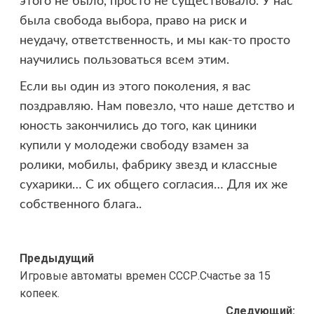
этого не было, просто не существовало. У нас
была свобода выбора, право на риск и
неудачу, ответственность, и мы как-то просто
научились пользоваться всем этим.
Если вы один из этого поколения, я вас
поздравляю. Нам повезло, что наше детство и
юность закончились до того, как циники
купили у молодежи свободу взамен за
ролики, мобилы, фабрику звезд и классные
сухарики… С их общего согласия… Для их же
собственного блага..
Навигация
Предыдущий
Игровые автоматы времен СССР.Счастье за 15
записи
копеек.
Следующий: