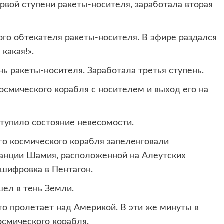
рвой ступени ракеты-носителя, заработала вторая
ого обтекателя ракеты-носителя. В эфире раздался
какая!».
нь ракеты-носителя. Заработала третья ступень.
осмического корабля с носителем и выход его на
ступило состояние невесомости.
го космического корабля запеленговали
танции Шамия, расположенной на Алеутских
 шифровка в Пентагон.
шел в тень Земли.
что пролетает над Америкой. В эти же минуты в
смического корабля.