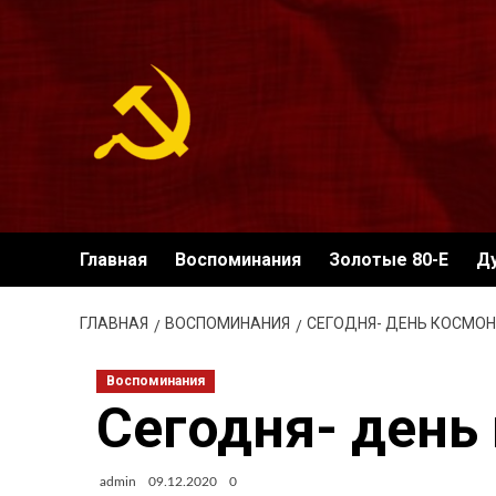
Перейти
к
содержимому
Главная
Воспоминания
Золотые 80-Е
Д
ГЛАВНАЯ
ВОСПОМИНАНИЯ
СЕГОДНЯ- ДЕНЬ КОСМО
Воспоминания
Сегодня- день
admin
09.12.2020
0