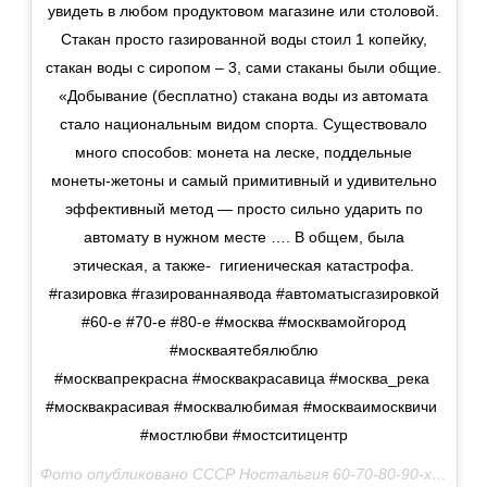
увидеть в любом продуктовом магазине или столовой.
Стакан просто газированной воды стоил 1 копейку,
стакан воды с сиропом – 3, сами стаканы были общие.
«Добывание (бесплатно) стакана воды из автомата
стало национальным видом спорта. Существовало
много способов: монета на леске, поддельные
монеты-жетоны и самый примитивный и удивительно
эффективный метод — просто сильно ударить по
автомату в нужном месте …. В общем, была
этическая, а также- гигиеническая катастрофа.
#газировка #газированнаявода #автоматысгазировкой
#60-е #70-е #80-е #москва #москвамойгород
#москваятебялюблю
#москвапрекрасна #москвакрасавица #москва_река
#москвакрасивая #москвалюбимая #москваимосквичи
#мостлюбви #мостситицентр
Фото опубликовано СССР Ностальгия 60-70-80-90-х (@sovdepia.ru)