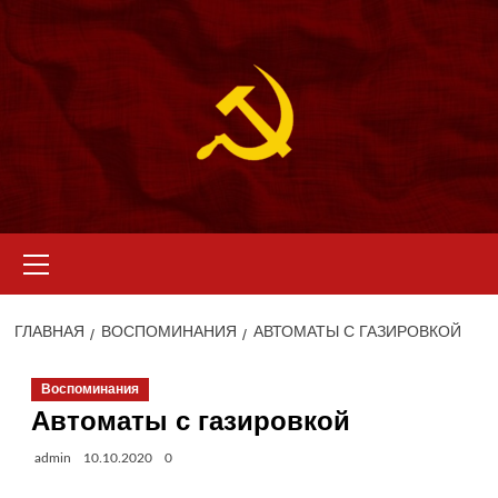
Перейти
к
содержимому
Основное
меню
ГЛАВНАЯ
ВОСПОМИНАНИЯ
АВТОМАТЫ С ГАЗИРОВКОЙ
Воспоминания
Автоматы с газировкой
admin
10.10.2020
0