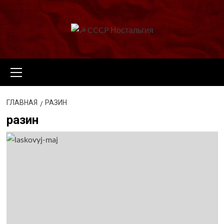
Перейти
к
содержимому
Основное
меню
ГЛАВНАЯ
РАЗИН
разин