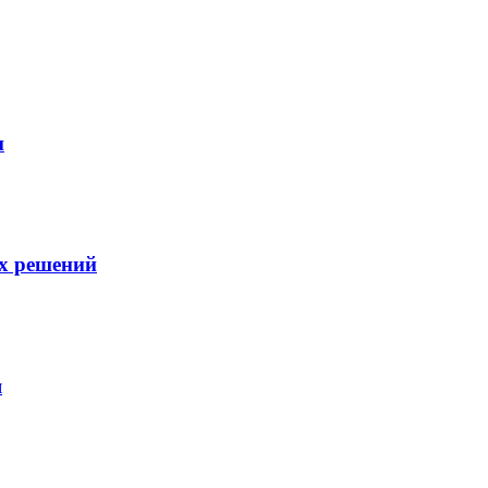
и
х решений
я