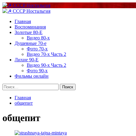
Перейти
к
Основное
содержимому
меню
Главная
Воспоминания
Золотые 80-Е
Видео 80-х
Душевные 70-е
Фото 70-х
Видео 70-х Часть 2
Лихие 90-Е
Видео 90-х Часть 2
Фото 90-х
Фильмы онлайн
Найти:
Главная
общепит
общепит