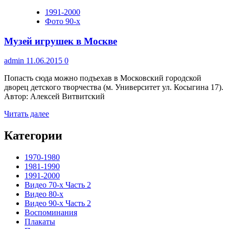
1991-2000
Фото 90-х
Музей игрушек в Москве
admin
11.06.2015
0
Попасть сюда можно подъехав в Московский городской
дворец детского творчества (м. Университет ул. Косыгина 17).
Автор: Алексей Витвитский
Прочитать
Читать далее
больше
о
Категории
Музей
игрушек
1970-1980
в
1981-1990
Москве
1991-2000
Видео 70-х Часть 2
Видео 80-х
Видео 90-х Часть 2
Воспоминания
Плакаты