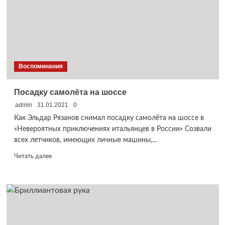
Воспоминания
Посадку самолёта на шоссе
admin
31.01.2021
0
Как Эльдар Рязанов снимал посадку самолёта на шоссе в
«Невероятных приключениях итальянцев в России» Созвали
всех летчиков, имеющих личные машины,...
Прочитать
Читать далее
больше
о
Посадку
самолёта
на
шоссе