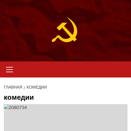
Перейти
к
содержимому
Основное
меню
ГЛАВНАЯ
КОМЕДИИ
комедии