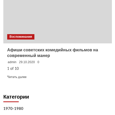
Воспоминания
Афиши советских комедийных фильмов на
современный манер
admin
29.10.2020
0
1 of 10
Прочитать
Читать далее
больше
о
Афиши
Категории
советских
комедийных
фильмов
1970-1980
на