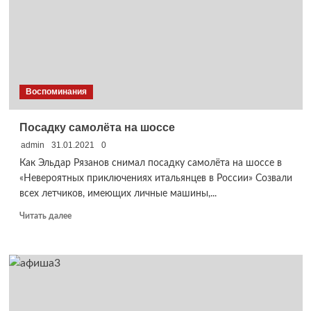
Воспоминания
Посадку самолёта на шоссе
admin
31.01.2021
0
Как Эльдар Рязанов снимал посадку самолёта на шоссе в
«Невероятных приключениях итальянцев в России» Созвали
всех летчиков, имеющих личные машины,...
Прочитать
Читать далее
больше
о
Посадку
самолёта
на
шоссе