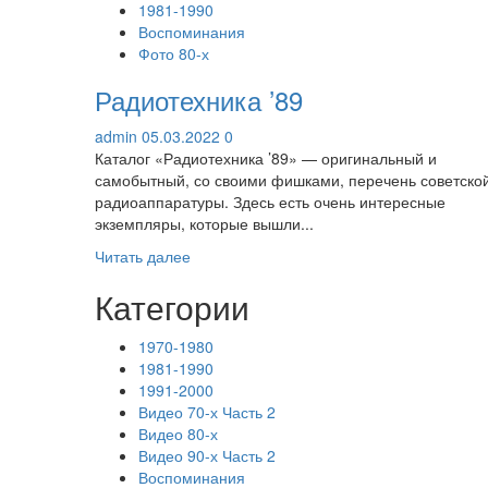
1981-1990
Воспоминания
Фото 80-х
Радиотехника ’89
admin
05.03.2022
0
Каталог «Радиотехника ’89» — оригинальный и
самобытный, со своими фишками, перечень советско
радиоаппаратуры. Здесь есть очень интересные
экземпляры, которые вышли...
Прочитать
Читать далее
больше
Категории
о
Радиотехника
’89
1970-1980
1981-1990
1991-2000
Видео 70-х Часть 2
Видео 80-х
Видео 90-х Часть 2
Воспоминания