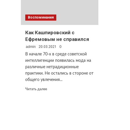
Воспоминания
Как Кашпировский с
Ефремовым не справился
admin
20.03.2021
0
В начале 70-х в среде советской
интеллигенции появилась мода на
различные нетрадиционные
практики. Не остались в стороне от
общего увлечения...
Прочитать
Читать далее
больше
о
Как
Кашпировский
с
Ефремовым
не