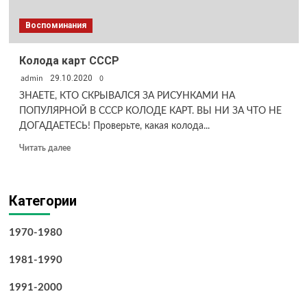
Воспоминания
Колода карт СССР
admin
0
29.10.2020
ЗНАЕТЕ, КТО СКРЫВАЛСЯ ЗА РИСУНКАМИ НА
ПОПУЛЯРНОЙ В СССР КОЛОДЕ КАРТ. ВЫ НИ ЗА ЧТО НЕ
ДОГАДАЕТЕСЬ! Проверьте, какая колода...
Прочитать
Читать далее
больше
о
Колода
Категории
карт
СССР
1970-1980
1981-1990
1991-2000