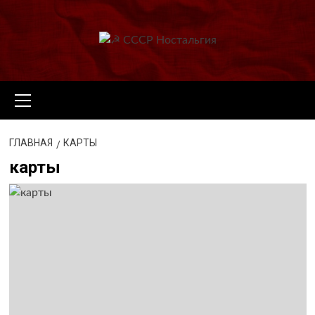
Перейти
к
содержимому
Основное
меню
ГЛАВНАЯ
КАРТЫ
карты