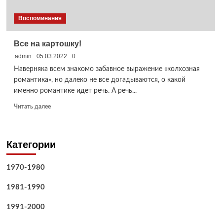
Воспоминания
Все на картошку!
admin
05.03.2022
0
Наверняка всем знакомо забавное выражение «колхозная
романтика», но далеко не все догадываются, о какой
именно романтике идет речь. А речь...
Прочитать
Читать далее
больше
о
Все
Категории
на
картошку!
1970-1980
1981-1990
1991-2000