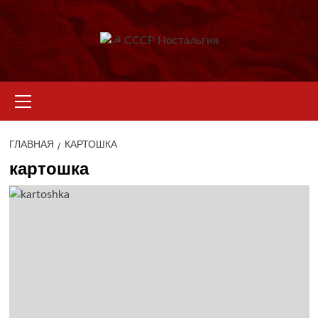
Перейти
к
содержимому
Основное
меню
ГЛАВНАЯ
КАРТОШКА
картошка