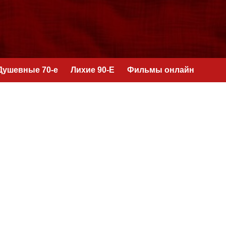
Душевные 70-е
Лихие 90-Е
Фильмы онлайн