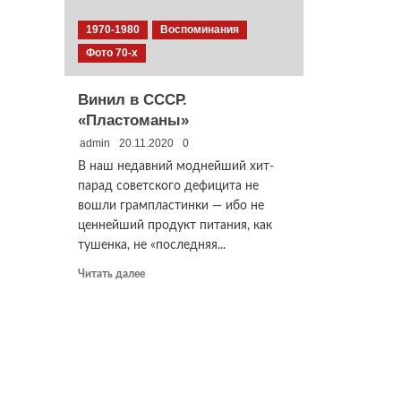
1970-1980
Воспоминания
Фото 70-х
Винил в СССР.
«Пластоманы»
admin
20.11.2020
0
В наш недавний моднейший хит-
парад советского дефицита не
вошли грампластинки — ибо не
ценнейший продукт питания, как
тушенка, не «последняя...
Прочитать
Читать далее
больше
о
Винил
в
СССР.
«Пластоманы»