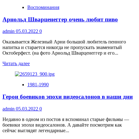
Воспоминания
Арнольд Шварценеггер очень любит пиво
admin
05.03.2022
0
Оказывается Железный Арни большой любитель пенного
напитка и старается никогда не пропускать знаменитый
Октоберфест. (на фото Арнольд Шварценеггер и его...
Прочитать
Читать далее
больше
о
Арнольд
1981-1990
Шварценеггер
очень
Герои боевиков эпохи видеосалонов в наши дни
любит
пиво
admin
05.03.2022
0
Недавно в одном из постов я вспоминал старые фильмы —
боевики эпохи видеосалонов. А давайте посмотрим как
сейчас выглядят легендарные...