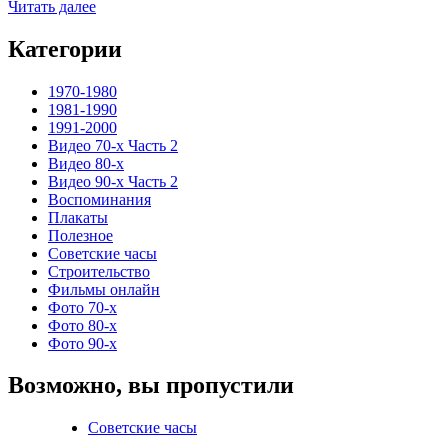
Прочитать
Читать далее
больше
о
Категории
Герои
боевиков
1970-1980
эпохи
1981-1990
видеосалонов
1991-2000
в
Видео 70-х Часть 2
наши
Видео 80-х
дни
Видео 90-х Часть 2
Воспоминания
Плакаты
Полезное
Советские часы
Строительство
Фильмы онлайн
Фото 70-х
Фото 80-х
Фото 90-х
Возможно, вы пропустили
Советские часы