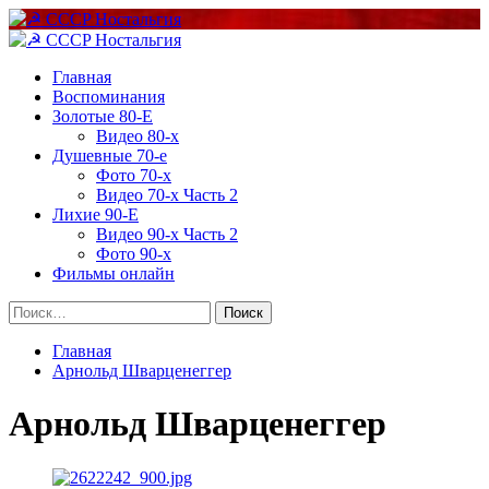
Перейти
к
Основное
содержимому
меню
Главная
Воспоминания
Золотые 80-Е
Видео 80-х
Душевные 70-е
Фото 70-х
Видео 70-х Часть 2
Лихие 90-Е
Видео 90-х Часть 2
Фото 90-х
Фильмы онлайн
Найти:
Главная
Арнольд Шварценеггер
Арнольд Шварценеггер