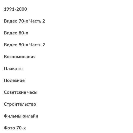
1991-2000
Видео 70-х Часть 2
Видео 80-х
Видео 90-х Часть 2
Воспоминания
Плакаты
Полезное
Советские часы
Строительство
Фильмы онлайн
Фото 70-х