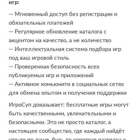
игр:
— Мгновенный доступ без регистрации и
обязательных платежей
— Регулярное обновление каталога с
акцентом на качество, а не количество
— Интеллектуальная система подбора игр
под ваш игровой стиль
— Проверенная безопасность всех
публикуемых игр и приложений
— Активное комьюнити в социальных сетях
для обмена опытом и получения поддержки
ИгроСуп доказывает: бесплатные игры могут
быть качественными, увлекательными и
безопасными. Это не просто каталог, а
настоящее сообщество, где каждый найдёт