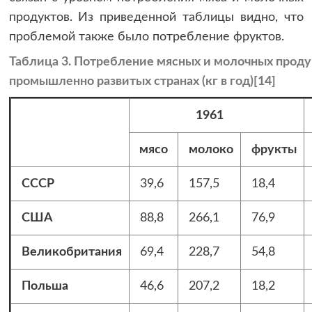
продуктов. Из приведенной таблицы видно, что
проблемой также было потребление фруктов.
Таблица 3. Потребление мясных и молочных продук
промышленно развитых странах (кг в год)[14]
1961
мясо
молоко
фрукты
СССР
39,6
157,5
18,4
США
88,8
266,1
76,9
Великобритания
69,4
228,7
54,8
Польша
46,6
207,2
18,2