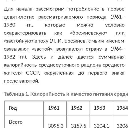
Для начала рассмотрим потребление в первое
девятилетие рассматриваемого периода 1961–
1980 гг., которые можно условно
охарактеризовать как «брежневскую» или
«застойную» эпоху (Л. И. Брежнев, с чьим именем
связывают «застой», возглавлял страну в 1964–
1982 гг.). Здесь и далее дается суммарная
калорийность среднесуточного рациона среднего
жителя СССР, округленная до первого знака
после запятой.
Таблица 1. Калорийность и качество питания средне
Год
1961
1962
1963
1964
Всего
3095,3
3157,5
3204,1
3206