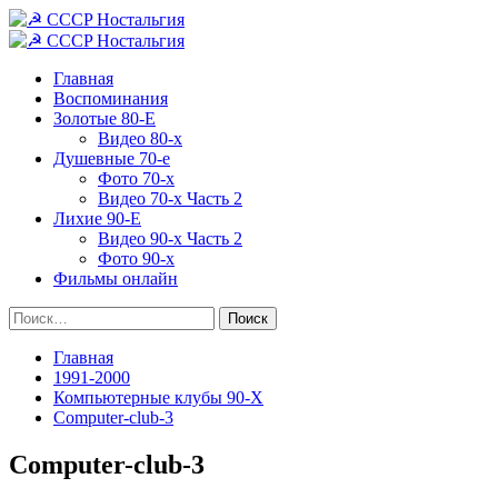
Перейти
к
Основное
содержимому
меню
Главная
Воспоминания
Золотые 80-Е
Видео 80-х
Душевные 70-е
Фото 70-х
Видео 70-х Часть 2
Лихие 90-Е
Видео 90-х Часть 2
Фото 90-х
Фильмы онлайн
Найти:
Главная
1991-2000
Компьютерные клубы 90-Х
Computer-club-3
Computer-club-3