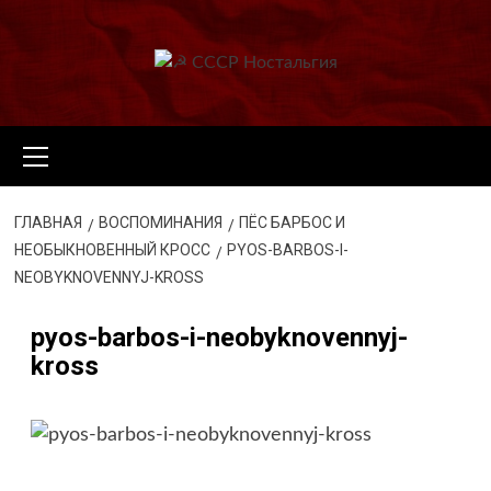
Перейти
к
содержимому
Основное
меню
ГЛАВНАЯ
ВОСПОМИНАНИЯ
ПЁС БАРБОС И
НЕОБЫКНОВЕННЫЙ КРОСС
PYOS-BARBOS-I-
NEOBYKNOVENNYJ-KROSS
pyos-barbos-i-neobyknovennyj-
kross