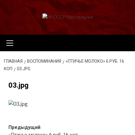
Перейти
к
содержимому
Основное
меню
ГЛАВНАЯ
ВОСПОМИНАНИЯ
«ПТИЧЬЕ МОЛОКО» 6 РУБ. 16
КОП
03.JPG
03.jpg
Навигация
Предыдущий
«Птичье молоко» 6 руб. 16 коп