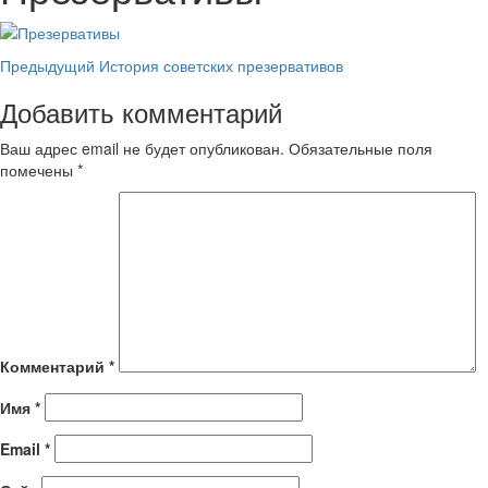
Навигация
Предыдущий
История советских презервативов
записи
Добавить комментарий
Ваш адрес email не будет опубликован.
Обязательные поля
помечены
*
Комментарий
*
Имя
*
Email
*