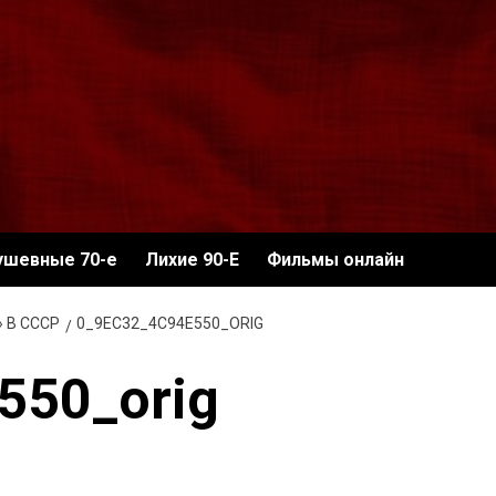
ушевные 70-е
Лихие 90-Е
Фильмы онлайн
 В СССР
0_9EC32_4C94E550_ORIG
550_orig