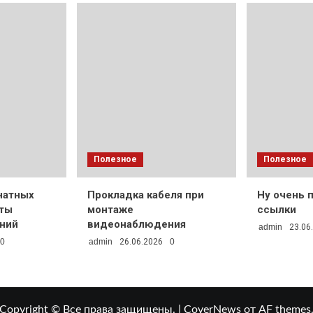
Полезное
Полезное
натных
Прокладка кабеля при
Ну очень 
нты
монтаже
ссылки
ний
видеонаблюдения
admin
23.06
0
admin
26.06.2026
0
Copyright © Все права защищены.
|
CoverNews
от AF themes