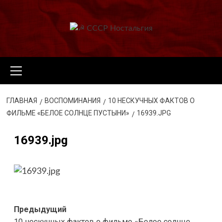
Перейти
к
содержимому
Основное
меню
ГЛАВНАЯ
ВОСПОМИНАНИЯ
10 НЕСКУЧНЫХ ФАКТОВ О
ФИЛЬМЕ «БЕЛОЕ СОЛНЦЕ ПУСТЫНИ»
16939.JPG
16939.jpg
Навигация
Предыдущий
10 нескучных фактов о фильме «Белое солнце