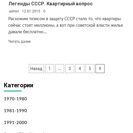
Легенды СССР. Квартирный вопрос
admin
12.01.2015
0
Расхожим тезисом в защиту СССР стало то, что квартиры
сейчас стоят миллионы, а вот при советской власти жилье
давали бесплатно....
Прочитать
Читать далее
больше
о
Легенды
СССР.
Пагинация
Назад
1
3
4
5
…
6
Квартирный
вопрос
записей
Категории
1970-1980
1981-1990
1991-2000