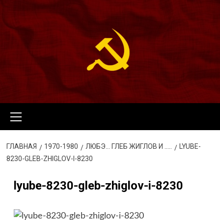
Перейти
к
содержимому
Основное
меню
ГЛАВНАЯ
1970-1980
ЛЮБЭ… ГЛЕБ ЖИГЛОВ И …..
LYUBE-
8230-GLEB-ZHIGLOV-I-8230
lyube-8230-gleb-zhiglov-i-8230